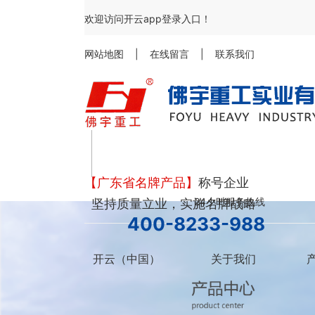
欢迎访问开云app登录入口！
网站地图
|
在线留言
|
联系我们
【广东省名牌产品】
称号企业
24小时服务热线
坚持质量立业，实施名牌战略
400-8233-988
开云（中国）
关于我们