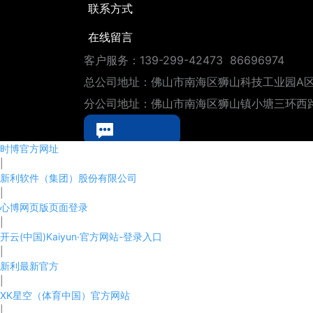
联系方式
在线留言
客户服务：139-299-42473 
总公司地址：佛山市南海区狮山科技工业园A区
分公司地址：佛山市南海区狮山镇小塘三环
时博官方网址
统一服务热线
400-8233-988
|
在线咨询
新利软件（集团）股份有限公司
|
心博网页版页面登录
|
开云(中国)Kaiyun·官方网站-登录入口
|
新利最新官方
|
XK星空（体育中国）官方网站
官方二维码
|