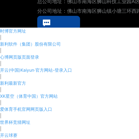
总公司地址：佛山市南海区狮山科技工业园A区
分公司地址：佛山市南海区狮山镇小塘三环
时博官方网址
统一服务热线
400-8233-988
|
在线咨询
新利软件（集团）股份有限公司
|
心博网页版页面登录
|
开云(中国)Kaiyun·官方网站-登录入口
|
新利最新官方
|
XK星空（体育中国）官方网站
官方二维码
|
爱体育手机官网网页版入口
|
版权所有：开云app登录入口 ©2020
粤I
世界杯竞猜网址
|
开云球赛