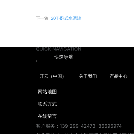
下一篇:
20T-卧式水泥罐
QUICK NAVIGATION
快速导航
开云（中国）
关于我们
产品中心
网站地图
联系方式
在线留言
客户服务：139-299-42473 